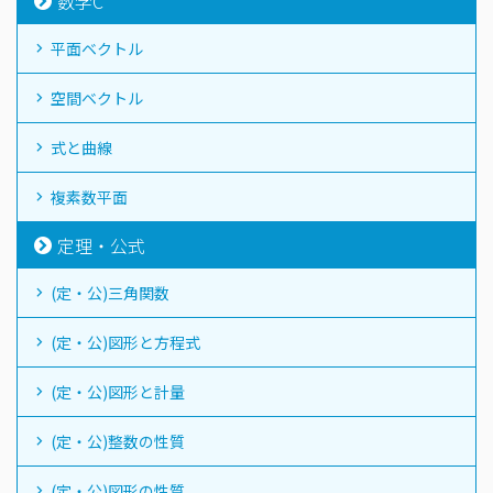
数学C
平面ベクトル
空間ベクトル
式と曲線
複素数平面
定理・公式
(定・公)三角関数
(定・公)図形と方程式
(定・公)図形と計量
(定・公)整数の性質
(定・公)図形の性質