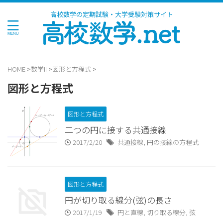
高校数学の定期試験・大学受験対策サイト
HOME
>
数学II
>
図形と方程式
>
図形と方程式
図形と方程式
二つの円に接する共通接線
2017/2/20
共通接線
,
円の接線の方程式
図形と方程式
円が切り取る線分(弦)の長さ
2017/1/19
円と直線
,
切り取る線分
,
弦