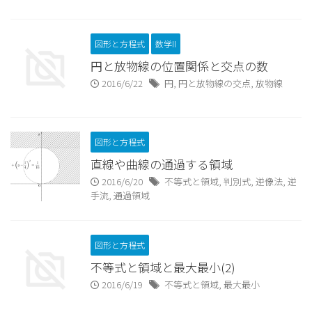
図形と方程式
数学II
円と放物線の位置関係と交点の数
2016/6/22
円
,
円と放物線の交点
,
放物線
図形と方程式
直線や曲線の通過する領域
2016/6/20
不等式と領域
,
判別式
,
逆像法
,
逆
手流
,
通過領域
図形と方程式
不等式と領域と最大最小(2)
2016/6/19
不等式と領域
,
最大最小