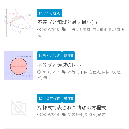
図形と方程式
不等式と領域と最大最小(1)
2016/6/18
不等式と領域
,
最大最小
,
線形計画
法
図形と方程式
数学II
不等式と領域の図示
2016/6/17
不等式
,
円の方程式
,
直線の方程
式
,
領域
図形と方程式
数学II
対称式で表された軌跡の方程式
2016/6/16
実数条件
,
対称式
,
軌跡