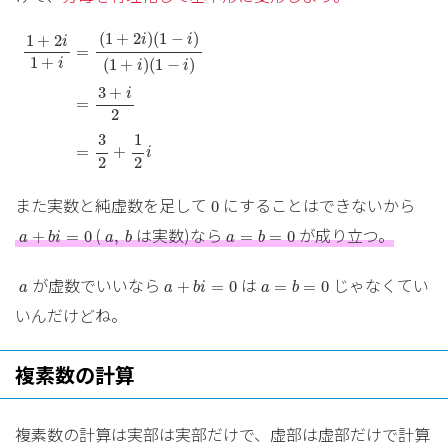
1
+
2
i
1
+
i
=
(
1
+
2
i
)
(
1
−
i
)
(
1
+
i
)
(
1
−
i
)
=
3
+
i
2
=
3
2
+
1
2
i
(
1
+
2
)
(
1
−
)
1
+
2
i
i
i
=
1
+
(
1
+
)
(
1
−
)
i
i
i
3
+
i
=
2
1
3
=
+
i
2
2
0
また実数と純虚数を足して
にすることはできないから
0
a
+
b
i
=
0
a
,
b
a
=
b
=
0
(
は実数)なら
が成り立つ。
+
=
0
,
=
=
0
a
b
i
a
b
a
b
a
+
b
i
=
0
a
=
b
=
0
a
が虚数でいいなら
は
じゃなくてい
+
=
0
=
=
0
a
a
b
i
a
b
いんだけどね。
複素数の計算
複素数の計算は実部は実部だけで、虚部は虚部だけで計算