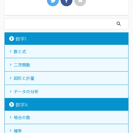
数学I
数と式
二次関数
図形と計量
データの分析
数学A
場合の数
確率