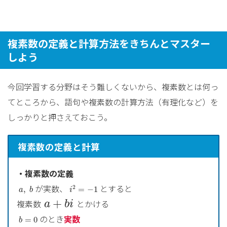
複素数の定義と計算方法をきちんとマスター
しよう
今回学習する分野はそう難しくないから、複素数とは何っ
てところから、語句や複素数の計算方法（有理化など）を
しっかりと押さえておこう。
複素数の定義と計算
・複素数の定義
i
2
=
−
1
a
,
b
が実数、
とすると
2
,
=
−
1
a
b
i
a
+
b
i
+
複素数
とかける
a
b
i
b
=
0
のとき
実数
=
0
b