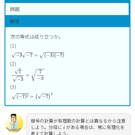
問題
解答
次の等式は成り立つか。
(1)
−
3
−
7
=
(
−
3
)
(
−
7
)
√
√
−
3
−
7
=
(
−
3
)
(
−
7
)
√
(2)
7
−
3
=
7
−
3
√
7
7
√
=
−
3
√
−
3
(3)
(
−
7
)
2
=
(
−
7
)
2
2
√
2
(
−
7
)
=
−
7
√
(
)
(1)成り立たない
=
−
3
−
7
=
3
i
7
i
=
−
21
左辺
√
√
√
√
√
=
−
3
−
7
=
3
7
=
−
21
根号の計算が有理数の計算とは異なるから注意
i
i
=
(
−
3
)
(
−
7
)
=
21
i
しよう。分母に
がある場合は、常に有理化を
右辺
√
i
=
(
−
3
)
(
−
7
)
=
21
√
考えて計算しよう。