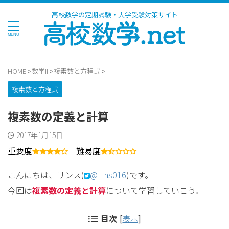
高校数学の定期試験・大学受験対策サイト
HOME
>
数学II
>
複素数と方程式
>
複素数と方程式
複素数の定義と計算
2017年1月15日
重要度
難易度
こんにちは、リンス(
@Lins016
)です。
今回は
複素数の定義と計算
について学習していこう。
目次
[
表示
]