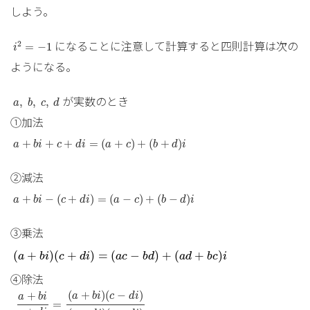
しよう。
i
2
=
−
1
になることに注意して計算すると四則計算は次の
2
=
−
1
i
ようになる。
a
,
b
,
c
,
d
が実数のとき
,
,
,
a
b
c
d
①加法
a
+
b
i
+
c
+
d
i
=
(
a
+
c
)
+
(
b
+
d
)
i
+
+
+
=
(
+
)
+
(
+
)
a
b
i
c
d
i
a
c
b
d
i
②減法
a
+
b
i
−
(
c
+
d
i
)
=
(
a
−
c
)
+
(
b
−
d
)
i
+
−
(
+
)
=
(
−
)
+
(
−
)
a
b
i
c
d
i
a
c
b
d
i
③乗法
(
a
+
b
i
)
(
c
+
d
i
)
=
(
a
c
−
b
d
)
+
(
a
d
+
b
c
)
i
(
+
)
(
+
)
=
(
−
)
+
(
+
)
a
b
i
c
d
i
a
c
b
d
a
d
b
c
i
④除法
a
+
b
i
c
+
d
i
=
(
a
+
b
i
)
(
c
−
d
i
)
(
c
+
d
i
)
(
c
−
d
i
)
=
a
c
+
b
d
c
2
+
d
2
(
+
)
(
−
)
+
a
b
i
c
d
i
a
b
i
=