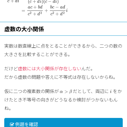
+
(
+
)
(
−
)
c
d
i
c
d
i
c
d
i
+
−
a
c
b
d
b
c
a
d
=
+
i
2
2
2
2
+
+
c
d
c
d
虚数の大小関係
実数は数直線上に点をとることができるから、二つの数の
大きさを比較することができる。
だけど
虚数には大小関係が存在しない
んだ。
だから虚数の問題や答えに不等式は存在しないからね。
α
>
β
i
仮に二つの複素数の関係が
だとして、両辺に
をか
>
α
β
i
けたとき不等号の向きがどうなるか検討がつかないもん
ね。
例題を確認