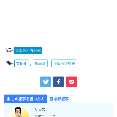
-
複素数と方程式
-
,
,
有理化
複素数
複素数の計算
この記事を書いた人
最新記事
リンス
名前：リンス