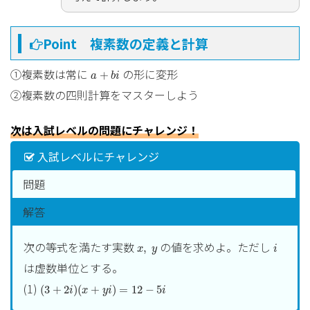
(2)成り立たない
=
7
−
3
=
7
3
i
=
7
i
−
3
=
−
7
3
i
√
√
√
7
7
7
7
√
i
左辺
=
=
=
=
−
i
Point 複素数の定義と計算
3
√
√
√
−
3
3
−
3
i
=
7
−
3
=
−
7
3
=
7
3
i
√
√
7
7
7
√
a
+
b
i
右辺
=
=
−
=
①複素数は常に
の形に変形
i
+
a
b
i
−
3
3
3
②複素数の四則計算をマスターしよう
(3)成り立たない
=
(
−
7
)
2
=
49
=
7
左辺
√
2
=
(
−
7
)
=
49
=
7
√
次は入試レベルの問題にチャレンジ！
=
(
−
7
)
2
=
(
7
i
)
2
=
−
7
2
(
)
2
右辺
√
√
=
−
7
=
7
=
−
7
(
)
i
入試レベルにチャレンジ
問題
解答
i
x
,
y
次の等式を満たす実数
の値を求めよ。ただし
,
x
y
i
は虚数単位とする。
(
3
+
2
i
)
(
x
+
y
i
)
=
12
−
5
i
(1)
(
3
+
2
)
(
+
)
=
12
−
5
i
x
y
i
i