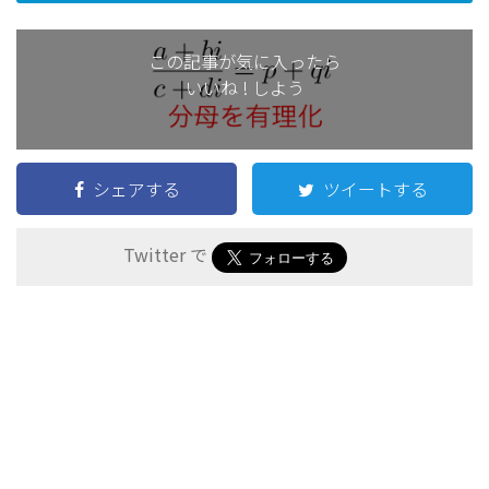
(
3
+
2
i
)
(
x
+
y
i
)
=
12
−
5
i
(1)
(
3
+
2
)
(
+
)
=
12
−
5
i
x
y
i
i
3
x
−
2
y
+
(
2
x
+
3
y
)
i
=
12
−
5
i
3
−
2
+
(
2
+
3
)
=
12
−
5
x
y
x
y
i
i
この記事が気に入ったら
{
3
x
−
2
y
=
12
2
x
+
3
y
=
−
5
3
−
2
=
12
{
x
y
いいね ! しよう
2
+
3
=
−
5
x
y
x
=
2
,
y
=
−
3
これを解いて
=
2
,
=
−
3
x
y
シェアする
ツイートする
Twitter で