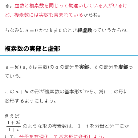
る。
虚数と複素数を同じって勘違いしている人がいるけ
ど、複素数には実数も含まれている
からね。
b
≠
0
a
=
0
ちなみに
かつ
のとき
純虚数
っていうからね。
=
0
≠
0
a
b
複素数の実部と虚部
a
+
b
i
a
,
b
b
a
(
は実数)の
の部分を
実部
、
の部分を
虚部
っ
+
,
a
b
i
a
b
a
b
ていう。
a
+
b
i
この
の形が複素数の基本形だから、常にこの形に
+
a
b
i
変形するようにしよう。
例えば
1
+
2
i
1
+
i
1
−
i
1
+
2
i
のような形の複素数は、
を分母と分子にか
1
−
i
1
+
i
けて、
分母を有理化して基本形に変形しよう。