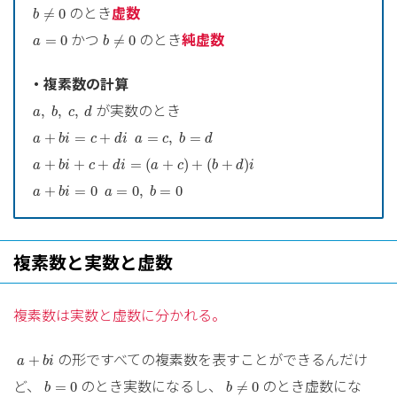
b
≠
0
のとき
虚数
≠
0
b
b
≠
0
a
=
0
かつ
のとき
純虚数
=
0
≠
0
a
b
・複素数の計算
a
,
b
,
c
,
d
が実数のとき
,
,
,
a
b
c
d
a
+
b
i
=
c
+
d
i
a
=
c
,
b
=
d
+
=
+
=
,
=
a
b
i
c
d
i
a
c
b
d
a
+
b
i
+
c
+
d
i
=
(
a
+
c
)
+
(
b
+
d
)
i
+
+
+
=
(
+
)
+
(
+
)
a
b
i
c
d
i
a
c
b
d
i
a
+
b
i
=
0
a
=
0
,
b
=
0
+
=
0
=
0
,
=
0
a
b
i
a
b
複素数と実数と虚数
複素数は実数と虚数に分かれる。
a
+
b
i
の形ですべての複素数を表すことができるんだけ
+
a
b
i
b
≠
0
b
=
0
ど、
のとき実数になるし、
のとき虚数にな
=
0
≠
0
b
b