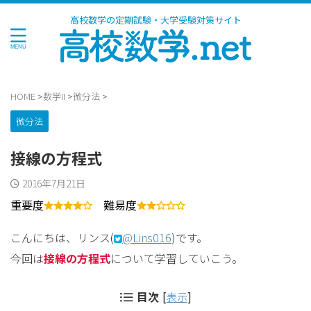
高校数学の定期試験・大学受験対策サイト
HOME
>
数学II
>
微分法
>
微分法
接線の方程式
2016年7月21日
重要度
難易度
こんにちは、リンス(
@Lins016
)です。
今回は
接線の方程式
について学習していこう。
目次
[
表示
]