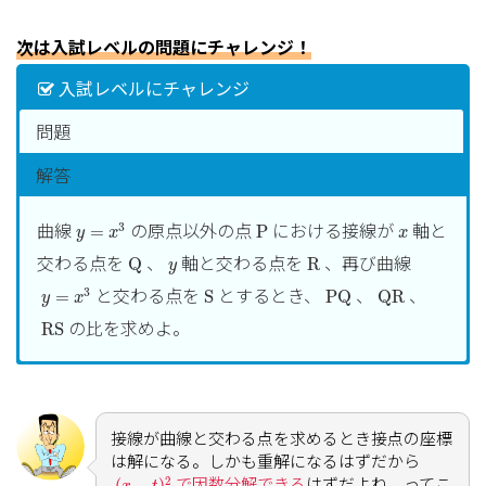
次は入試レベルの問題にチャレンジ！
入試レベルにチャレンジ
問題
解答
f
(
x
)
=
x
3
−
2
x
2
+
1
(3)
とすると
3
2
(
)
=
−
2
+
1
f
x
x
x
(
t
,
f
(
t
)
)
y
=
x
3
P
x
における接線の方程式は
曲線
の原点以外の点
における接線が
軸と
(
,
(
)
)
3
t
f
t
=
P
y
x
x
y
=
f
′
(
t
)
(
x
−
t
)
+
f
(
t
)
=
(
3
t
2
−
4
t
)
x
−
2
t
3
+
2
t
2
+
1
′
Q
R
=
(
)
(
−
)
+
(
)
y
y
f
t
x
t
f
t
交わる点を
、
軸と交わる点を
、再び曲線
Q
R
y
2
3
2
=
(
3
−
4
)
−
2
+
2
+
1
y
=
x
3
t
t
x
t
t
S
P
Q
Q
R
と交わる点を
とするとき、
、
、
3
(
3
,
1
)
=
S
P
Q
Q
R
y
x
これが
を通るから
(
3
,
1
)
R
S
の比を求めよ。
1
=
3
(
3
t
2
−
4
t
)
−
2
t
3
+
2
t
2
+
1
R
S
2
3
2
1
=
3
(
3
−
4
)
−
2
+
2
+
1
t
t
t
t
2
t
3
−
11
t
2
+
12
t
=
0
t
x
3
2
2
−
11
+
12
=
0
接点の
座標を
とすると、
t
t
t
x
t
t
(
2
t
−
3
)
(
t
−
4
)
=
0
y
=
3
t
2
(
x
−
t
)
−
t
3
=
3
t
2
x
−
2
t
3
(
2
−
3
)
(
−
4
)
=
0
接線の方程式は
2
3
2
3
t
t
t
=
3
(
−
)
−
=
3
−
2
y
t
x
t
t
t
x
t
t
=
0
,
3
2
,
4
3
x
x
接線が曲線と交わる点を求めるとき接点の座標
よって
軸との交点の
座標は
=
0
,
,
4
t
x
x
2
は解になる。しかも重解になるはずだから
3
t
2
x
−
2
t
3
=
0
(
x
−
t
)
2
2
3
よって求める接線の方程式は
3
−
2
=
0
t
x
t
で因数分解できる
はずだよね。ってこ
2
(
−
)