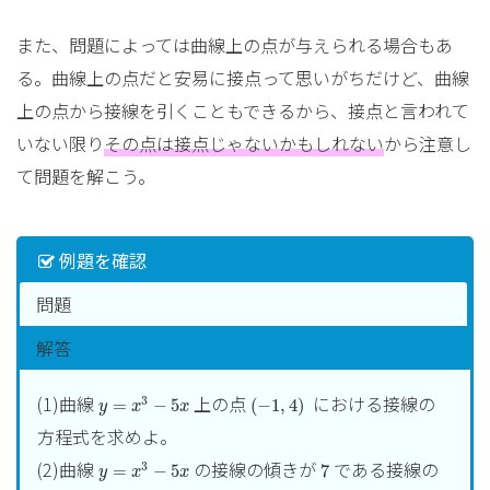
また、問題によっては曲線上の点が与えられる場合もあ
る。曲線上の点だと安易に接点って思いがちだけど、曲線
上の点から接線を引くこともできるから、接点と言われて
いない限り
その点は接点じゃないかもしれない
から注意し
て問題を解こう。
例題を確認
問題
解答
y
=
x
3
−
5
x
(
−
1
,
4
)
(1)曲線
上の点
における接線の
3
=
−
5
(
−
1
,
4
)
y
x
x
方程式を求めよ。
y
=
x
3
−
5
x
7
(2)曲線
の接線の傾きが
である接線の
3
=
−
5
7
y
x
x