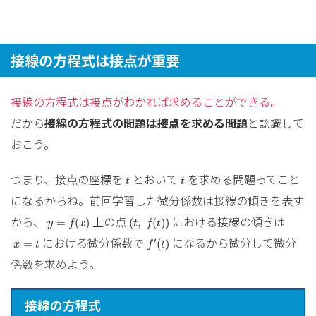
接線の方程式は接点が重要
接線の方程式は接点がわかれば求めることができる。
だから
接線の方程式の問題は接点を求める問題
と認識して
おこう。
t
t
つまり、接点の座標を
とおいて
を求める問題ってこと
t
t
になるからね。前回学習した微分係数は接線の傾きを表す
y
=
f
(
x
)
(
t
,
f
(
t
)
)
から、
上の点
における接線の傾きは
=
(
)
(
,
(
)
)
y
f
x
t
f
t
f
′
(
t
)
x
=
t
における微分係数で
になるから微分して微分
′
=
(
)
x
t
f
t
係数を求めよう。
接線の方程式