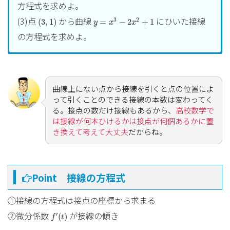
方程式を求めよ。
y
=
x
3
−
2
x
2
+
1
(
3
,
1
)
(3)点
から曲線
にひいた接線
3
2
(
3
,
1
)
=
−
2
+
1
y
x
x
の方程式を求めよ。
f
(
x
)
=
x
3
−
5
x
(1)
とすると求める方程式は
3
(
)
=
−
5
f
x
x
x
y
=
f
′
(
−
1
)
(
x
+
1
)
+
f
(
−
1
)
=
−
2
(
x
+
1
)
+
4
=
−
2
x
+
2
′
=
(
−
1
)
(
+
1
)
+
(
−
1
)
y
f
x
f
=
−
2
(
+
1
)
+
4
x
曲線上にない点から接線を引くと点の位置によ
=
−
2
+
2
x
って引くことのできる接線の本数は変わってく
る。接点の数だけ接線もあるから、
高校数学で
f
′
(
t
)
=
7
t
(2)
となる
を求めれば良いので、
′
(
)
=
7
は接線が何本ひけるかは接点が何個あるかに置
f
t
t
3
t
2
−
5
=
7
∴
t
=
±
2
き換えて考えて大丈夫
だからね。
2
∴
3
−
5
=
7
=
±
2
t
t
よって求める方程式は
{
y
=
7
(
x
−
2
)
−
2
=
7
x
−
16
y
=
7
(
x
+
2
)
+
2
=
7
x
+
16
=
7
(
−
2
)
−
2
=
7
−
16
{
y
x
x
=
7
(
+
2
)
+
2
=
7
+
16
Point 接線の方程式
y
x
x
①接線の方程式は接点の座標から求まる
f
′
(
t
)
②微分係数
が接線の傾き
′
(
)
f
t