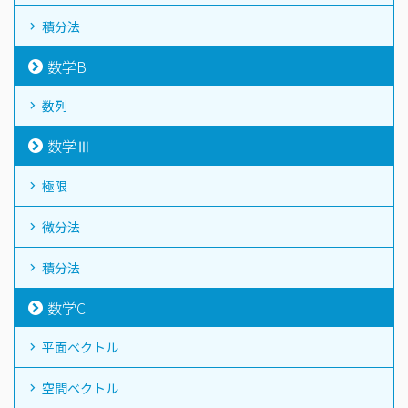
積分法
数学B
数列
数学Ⅲ
極限
微分法
積分法
数学C
平面ベクトル
空間ベクトル