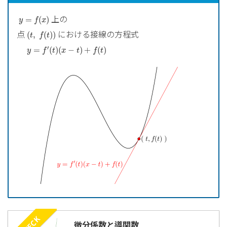
y
=
f
(
x
)
上の
=
(
)
y
f
x
(
t
,
f
(
t
)
)
点
における接線の方程式
(
,
(
)
)
t
f
t
y
=
f
′
(
t
)
(
x
−
t
)
+
f
(
t
)
′
=
(
)
(
−
)
+
(
)
y
f
t
x
t
f
t
CHECK
微分係数と導関数