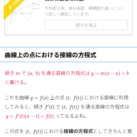
平均変化率、微分係数、導関数の違いについ
て詳しく解説しています。
続きを見る
曲線上の点における接線の方程式
(
a
,
b
)
y
=
m
(
x
−
a
)
+
b
m
傾き
で
を通る直線の方程式は
(
,
)
=
(
−
)
+
m
a
b
y
m
x
a
b
と書ける
。
y
=
f
(
x
)
(
t
,
f
(
t
)
)
これを曲線
上の点
における接線に利用
=
(
)
(
,
(
)
)
y
f
x
t
f
t
f
′
(
t
)
(
t
,
f
(
t
)
)
してみると、傾き
で
を通る直線の方程式は
′
(
)
(
,
(
)
)
f
t
t
f
t
y
=
f
′
(
t
)
(
x
−
t
)
+
f
(
t
)
ってなるよね。
′
=
(
)
(
−
)
+
(
)
y
f
t
x
t
f
t
(
t
,
f
(
t
)
)
この式を
における
接線の方程式
としてきちんと覚
(
,
(
)
)
t
f
t