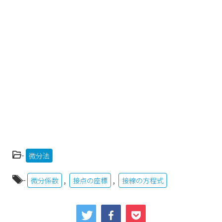
-
微分法
-
,
,
微分係数
接点の座標
接線の方程式