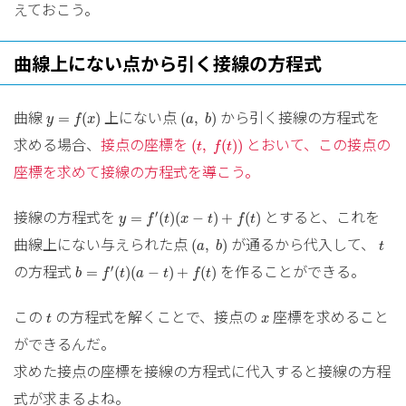
えておこう。
曲線上にない点から引く接線の方程式
y
=
f
(
x
)
(
a
,
b
)
曲線
上にない点
から引く接線の方程式を
=
(
)
(
,
)
y
f
x
a
b
(
t
,
f
(
t
)
)
求める場合、
接点の座標を
とおいて、この接点の
(
,
(
)
)
t
f
t
座標を求めて接線の方程式を導こう。
y
=
f
′
(
t
)
(
x
−
t
)
+
f
(
t
)
接線の方程式を
とすると、これを
′
=
(
)
(
−
)
+
(
)
y
f
t
x
t
f
t
(
a
,
b
)
t
曲線上にない与えられた点
が通るから代入して、
(
,
)
a
b
t
b
=
f
′
(
t
)
(
a
−
t
)
+
f
(
t
)
の方程式
を作ることができる。
′
=
(
)
(
−
)
+
(
)
b
f
t
a
t
f
t
t
x
この
の方程式を解くことで、接点の
座標を求めること
t
x
ができるんだ。
求めた接点の座標を接線の方程式に代入すると接線の方程
式が求まるよね。