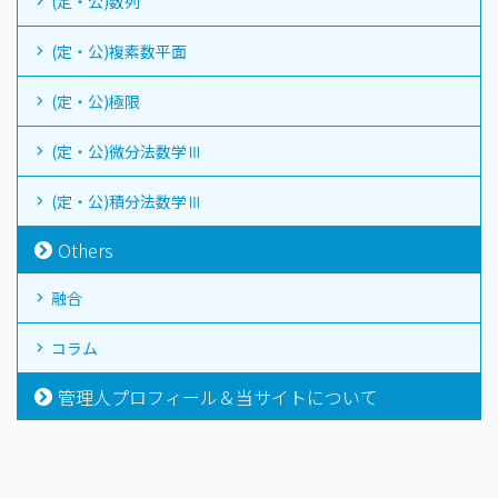
(定・公)数列
(定・公)複素数平面
(定・公)極限
(定・公)微分法数学Ⅲ
(定・公)積分法数学Ⅲ
Others
融合
コラム
管理人プロフィール＆当サイトについて