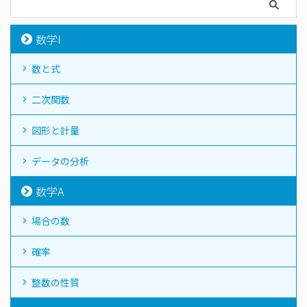
数学I
数と式
二次関数
図形と計量
データの分析
数学A
場合の数
確率
整数の性質