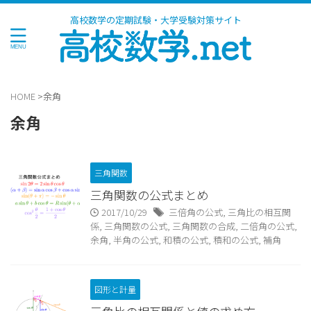
高校数学の定期試験・大学受験対策サイト
HOME
>
余角
余角
三角関数
三角関数の公式まとめ
2017/10/29
三倍角の公式
,
三角比の相互関
係
,
三角関数の公式
,
三角関数の合成
,
二倍角の公式
,
余角
,
半角の公式
,
和積の公式
,
積和の公式
,
補角
図形と計量