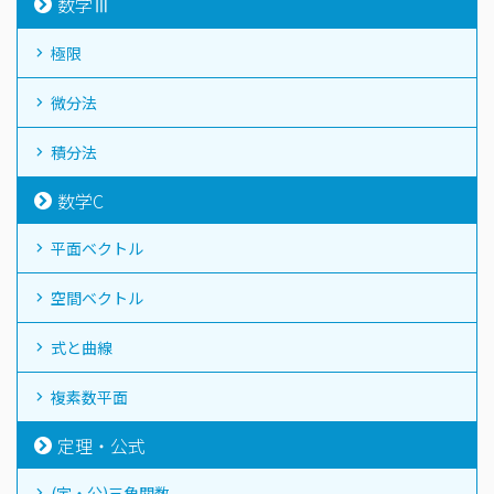
数学Ⅲ
極限
微分法
積分法
数学C
平面ベクトル
空間ベクトル
式と曲線
複素数平面
定理・公式
(定・公)三角関数