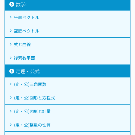
数学C
平面ベクトル
空間ベクトル
式と曲線
複素数平面
定理・公式
(定・公)三角関数
(定・公)図形と方程式
(定・公)図形と計量
(定・公)整数の性質