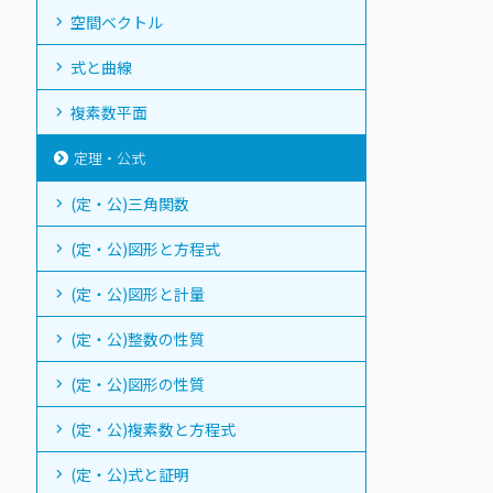
空間ベクトル
式と曲線
複素数平面
定理・公式
(定・公)三角関数
(定・公)図形と方程式
(定・公)図形と計量
(定・公)整数の性質
(定・公)図形の性質
(定・公)複素数と方程式
(定・公)式と証明