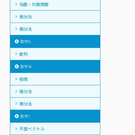
指数・対数関数
微分法
積分法
数学B
数列
数学Ⅲ
極限
微分法
積分法
数学C
平面ベクトル