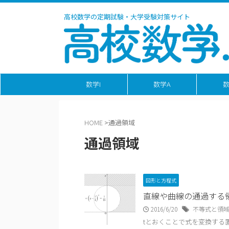
高校数学の定期試験・大学受験対策サイト
数学I
数学A
数
HOME
>
通過領域
通過領域
図形と方程式
直線や曲線の通過する
2016/6/20
不等式と領
tとおくことで式を変換する