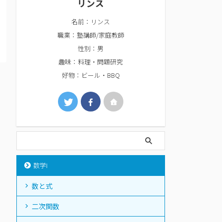
リンス
名前：リンス
職業：塾講師/家庭教師
性別：男
趣味：料理・問題研究
好物：ビール・BBQ
数学I
数と式
二次関数