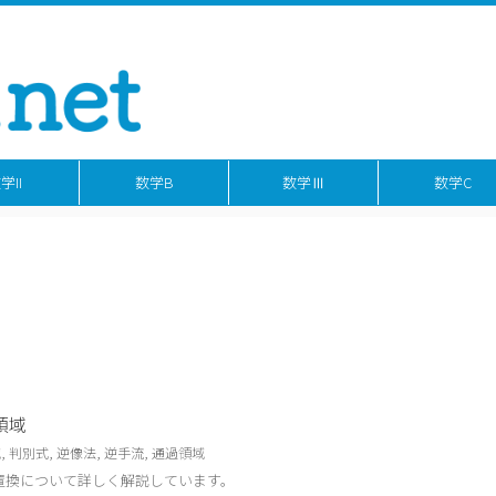
学II
数学B
数学Ⅲ
数学C
領域
域
,
判別式
,
逆像法
,
逆手流
,
通過領域
置換について詳しく解説しています。