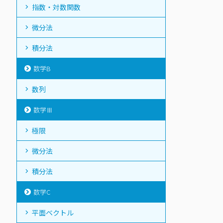
指数・対数関数
微分法
積分法
数学B
数列
数学Ⅲ
極限
微分法
積分法
数学C
平面ベクトル