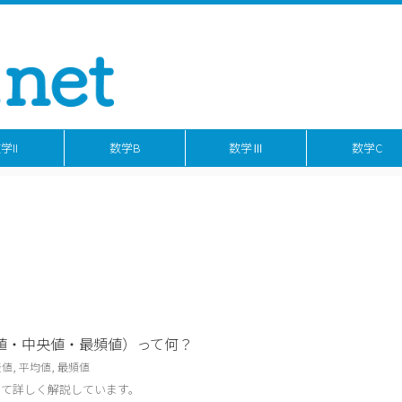
学II
数学B
数学Ⅲ
数学C
値・中央値・最頻値）って何？
表値
,
平均値
,
最頻値
いて詳しく解説しています。