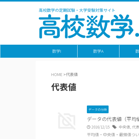
高校数学の定期試験・大学受験対策サイト
数学I
数学A
数
HOME
>
代表値
代表値
データの分析
データの代表値（平均
2016/12/15
中央値
,
代
平均値・中央値・最頻値つ