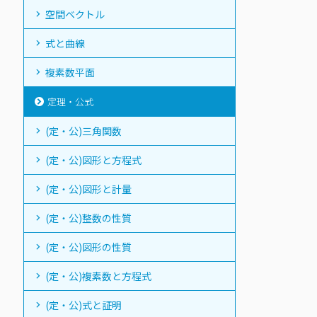
空間ベクトル
式と曲線
複素数平面
定理・公式
(定・公)三角関数
(定・公)図形と方程式
(定・公)図形と計量
(定・公)整数の性質
(定・公)図形の性質
(定・公)複素数と方程式
(定・公)式と証明