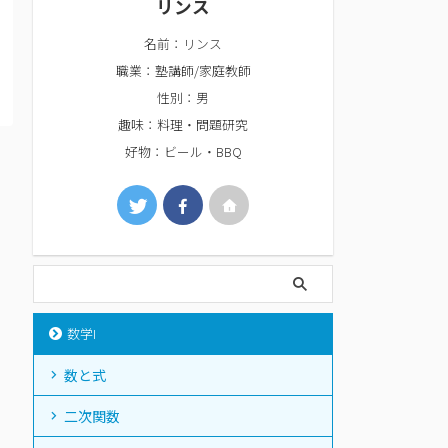
リンス
名前：リンス
職業：塾講師/家庭教師
性別：男
趣味：料理・問題研究
好物：ビール・BBQ
数学I
数と式
二次関数