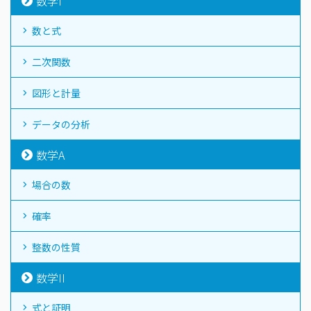
数学I
数と式
二次関数
図形と計量
データの分析
数学A
場合の数
確率
整数の性質
数学II
式と証明