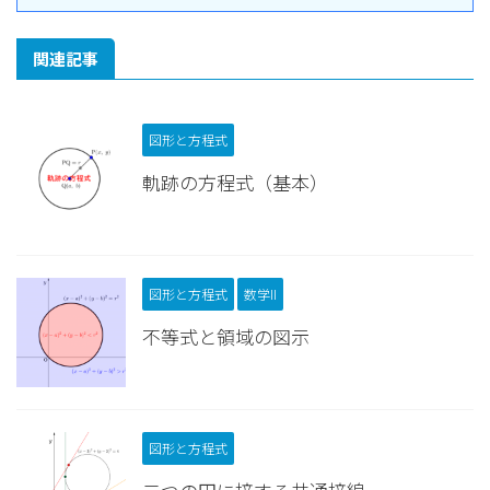
A
P
B
P
=
−
1
(
の傾き)×(
の傾き)
より
A
P
B
P
=
−
1
2
t
+
1
t
+
2
⋅
2
t
−
9
t
−
2
=
−
1
2
+
1
2
−
9
t
t
⋅
=
−
1
関連記事
+
2
−
2
t
t
5
t
2
−
16
t
−
13
=
0
(
t
≠
±
2
)
整理して
2
5
−
16
−
13
=
0
(
≠
±
2
)
t
t
t
∴
t
=
8
±
129
5
√
8
±
129
∴
=
t
5
図形と方程式
軌跡の方程式（基本）
図形と方程式
数学II
不等式と領域の図示
図形と方程式