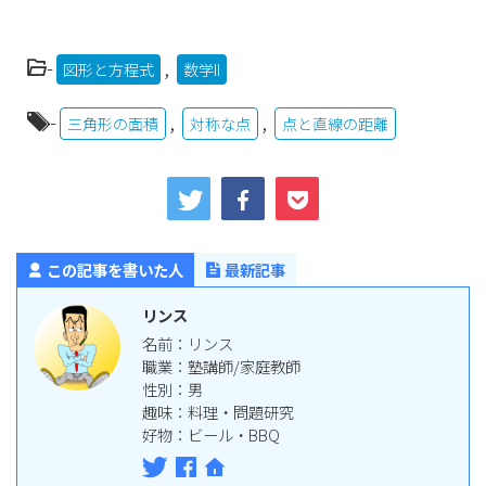
き。
A
C
：
y
=
x
+
1
P
y
=
2
x
つまり点
は
と
の交点であ
P
A
C
：
=
+
1
=
2
-
,
y
x
y
x
図形と方程式
数学II
る。
∴
P
(
1
、
2
)
-
,
,
三角形の面積
対称な点
点と直線の距離
∴
P
(
1
、
2
)
この記事を書いた人
最新記事
リンス
名前：リンス
職業：塾講師/家庭教師
性別：男
趣味：料理・問題研究
好物：ビール・BBQ
P
(
t
、
2
t
)
∠
A
P
B
=
90
∘
(3)
とおくと
のとき
∘
P
(
、
2
)
∠
A
P
B
=
90
t
t