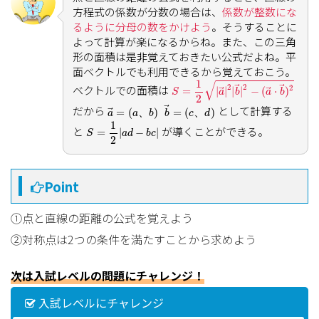
(
c
、
d
)
方程式の係数が分数の場合は、
係数が整数にな
a
y
−
b
x
=
0
l
と
の距離
は
−
=
0
(
、
)
a
y
b
x
c
d
l
るように分母の数をかけよう
。そうすることに
l
=
|
a
d
−
b
c
|
a
2
+
b
2
|
−
|
a
d
b
c
よって計算が楽になるからね。また、この三角
=
l
√
2
2
+
形の面積は是非覚えておきたい公式だよね。平
a
b
S
面ベクトルでも利用できるから覚えておこう。
求める三角形の面積を
とすると
S
S
=
1
2
|
a
→
|
2
|
b
→
|
2
−
(
a
→
⋅
b
S
=
1
2
a
2
+
b
2
⋅
l
=
1
2
|
a
d
−
b
c
|
1
√
1
1
2
2
ベクトルでの面積は
2
→
→
=
|
|
|
|
−
(
⋅
)
→
→
S
a
b
a
b
2
2
√
=
+
⋅
=
|
−
|
S
a
b
l
a
d
b
c
2
b
→
=
(
c
、
d
)
2
2
a
→
=
(
a
、
b
)
だから
として計算する
→
=
(
、
)
=
(
、
)
→
a
a
b
b
c
d
S
=
1
2
|
a
d
−
b
c
|
1
と
が導くことができる。
=
|
−
|
S
a
d
b
c
2
Point
①点と直線の距離の公式を覚えよう
②対称点は2つの条件を満たすことから求めよう
次は入試レベルの問題にチャレンジ！
入試レベルにチャレンジ