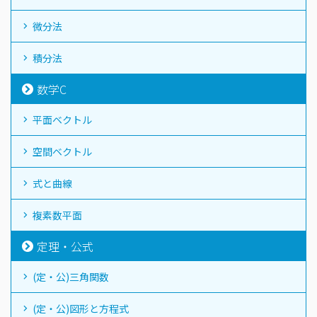
微分法
積分法
数学C
平面ベクトル
空間ベクトル
式と曲線
複素数平面
定理・公式
(定・公)三角関数
(定・公)図形と方程式