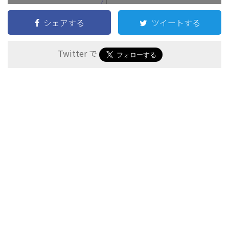
∴
b
=
2
a
−
5
⋯
①
∴
=
2
−
5
⋯
①
b
a
B
C
⊥
l
より
B
C
⊥
シェアする
ツイートする
l
b
−
9
a
−
2
⋅
2
=
−
1
−
9
b
⋅
2
=
−
1
−
2
a
∴
a
+
2
b
=
20
⋯
②
∴
Twitter で
+
2
=
20
⋯
②
a
b
①
②
a
=
6
、
b
=
7
より
①
②
=
6
、
=
7
a
b
∴
C
(
6
、
7
)
∴
C
(
6
、
7
)
A
P
+
B
P
A
P
+
B
P
=
A
C
(2)
が最小になるのは
のと
A
P
+
B
P
A
P
+
B
P
=
A
C