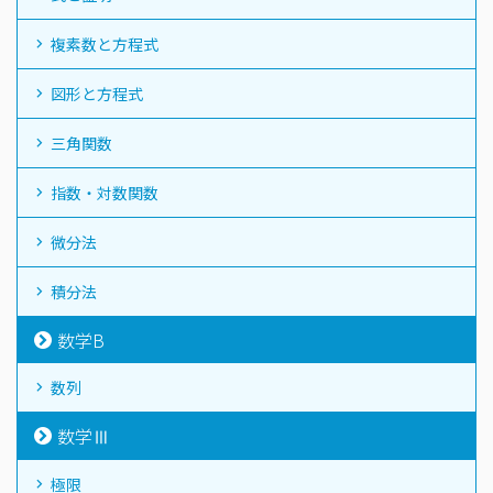
複素数と方程式
図形と方程式
三角関数
指数・対数関数
微分法
積分法
数学B
数列
数学Ⅲ
極限