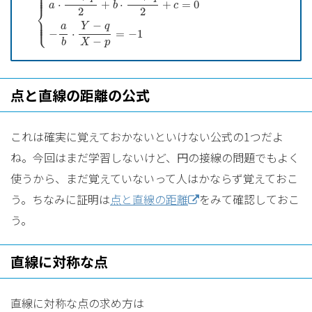
⎧
⎪

⎪

⎪
⋅
+
⋅
+
=
0
a
b
c
⎨
2
2
⎪

⎪

⎪
⎩
−
Y
q
a
−
⋅
=
−
1
−
b
X
p
点と直線の距離の公式
これは確実に覚えておかないといけない公式の1つだよ
ね。今回はまだ学習しないけど、円の接線の問題でもよく
使うから、まだ覚えていないって人はかならず覚えておこ
う。ちなみに証明は
点と直線の距離
をみて確認しておこ
う。
直線に対称な点
直線に対称な点の求め方は