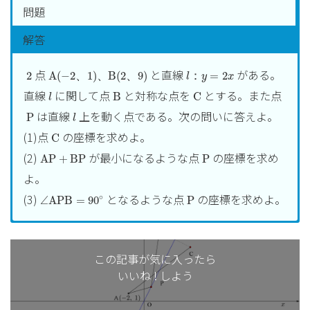
問題
解答
A
(
−
2
、
1
)
、
B
(
2
、
9
)
l
：
y
=
2
x
2
点
と直線
がある。
2
A
(
−
2
、
1
)
、
B
(
2
、
9
)
：
=
2
l
y
x
B
C
l
直線
に関して点
と対称な点を
とする。また点
B
C
l
P
l
は直線
上を動く点である。次の問いに答えよ。
P
l
C
(1)点
の座標を求めよ。
C
A
P
+
B
P
P
(2)
が最小になるような点
の座標を求め
A
P
+
B
P
P
よ。
∠
A
P
B
=
90
∘
P
(3)
となるような点
の座標を求めよ。
∘
∠
A
P
B
=
90
P
C
(
a
、
b
)
(1)
とおくと
C
(
、
)
a
b
(
a
+
2
2
、
b
+
9
2
)
B
C
+
2
l
+
9
(
)
a
b
線分
の中点
は直線
上にある
B
C
、
l
この記事が気に入ったら
2
2
いいね ! しよう
から
b
+
9
2
=
2
⋅
a
+
2
2
+
2
+
9
a
b
=
2
⋅
2
2