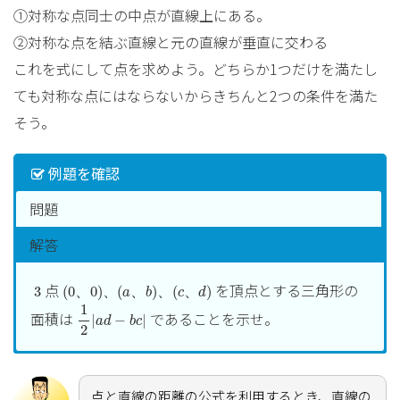
①対称な点同士の中点が直線上にある。
②対称な点を結ぶ直線と元の直線が垂直に交わる
これを式にして点を求めよう。どちらか1つだけを満たし
ても対称な点にはならないからきちんと2つの条件を満た
そう。
例題を確認
問題
解答
(
0
、
0
)
、
(
a
、
b
)
、
(
c
、
d
)
3
点
を頂点とする三角形の
3
(
0
、
0
)
、
(
、
)
、
(
、
)
a
b
c
d
1
2
|
a
d
−
b
c
|
1
面積は
であることを示せ。
|
−
|
a
d
b
c
2
y
=
b
a
x
(
0
、
0
)
、
(
a
、
b
)
b
を通る直線の方程式は
(
0
、
0
)
、
(
、
)
=
a
b
y
x
a
∴
a
y
−
b
x
=
0
点と直線の距離の公式を利用するとき、直線の
∴
−
=
0
a
y
b
x