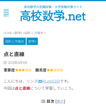
高校数学の定期試験・大学受験対策サイト
HOME
>
数学II
>
図形と方程式
>
図形と方程式
数学II
点と直線
2016年6月4日
重要度
難易度
こんにちは、リンス(
@Lins016
)です。
今回は
点と直線
について学習していこう。
目次
[
表示
]