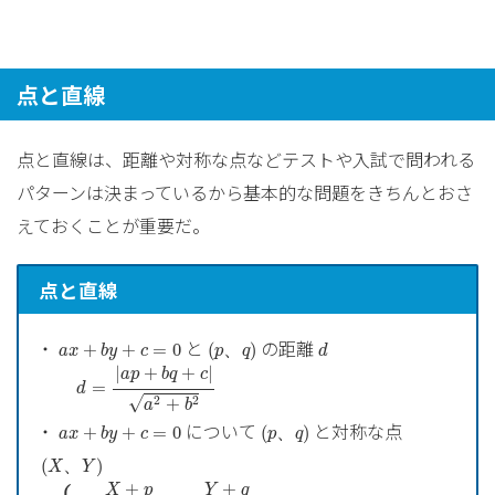
点と直線
点と直線は、距離や対称な点などテストや入試で問われる
パターンは決まっているから基本的な問題をきちんとおさ
えておくことが重要だ。
点と直線
(
p
、
q
)
a
x
+
b
y
+
c
=
0
d
・
と
の距離
+
+
=
0
(
、
)
a
x
b
y
c
p
q
d
d
=
|
a
p
+
b
q
+
c
|
a
2
+
b
2
|
+
+
|
a
p
b
q
c
=
d
√
2
2
+
a
b
(
p
、
q
)
a
x
+
b
y
+
c
=
0
・
について
と対称な点
+
+
=
0
(
、
)
a
x
b
y
c
p
q
(
X
、
Y
)
(
、
)
X
Y
{
a
⋅
X
+
p
2
+
b
⋅
Y
+
q
2
+
c
=
0
−
a
b
⋅
Y
−
q
X
−
p
=
−
1
+
+
X
p
Y
q