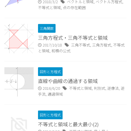
2018/3/2
ベクトルと領域
,
ベクトル方程式
,
不等式と領域
,
点の存在範囲
三角関数
三角方程式・三角不等式と領域
2017/10/18
三角不等式
,
三角方程式
,
不等式
と領域
,
和積の公式
図形と方程式
直線や曲線の通過する領域
2016/6/20
不等式と領域
,
判別式
,
逆像法
,
逆
手流
,
通過領域
図形と方程式
不等式と領域と最大最小(2)