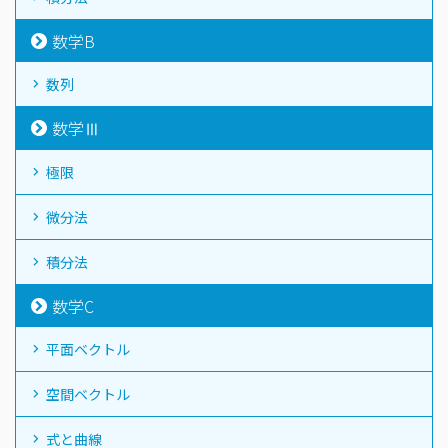
数学B
数列
数学Ⅲ
極限
微分法
積分法
数学C
平面ベクトル
空間ベクトル
式と曲線