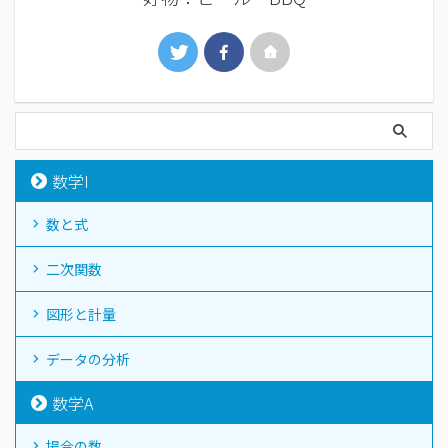
数学I
数と式
二次関数
図形と計量
データの分析
数学A
場合の数