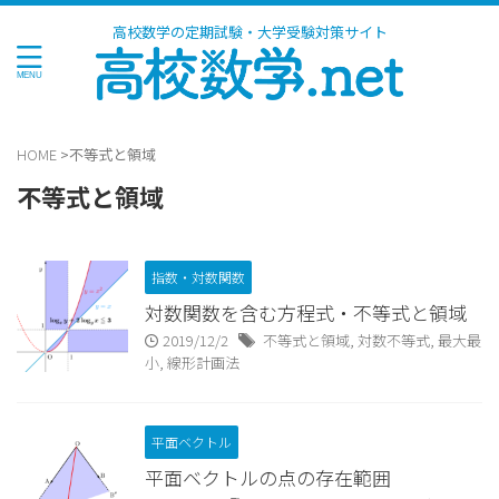
高校数学の定期試験・大学受験対策サイト
HOME
>
不等式と領域
不等式と領域
指数・対数関数
対数関数を含む方程式・不等式と領域
2019/12/2
不等式と領域
,
対数不等式
,
最大最
小
,
線形計画法
平面ベクトル
平面ベクトルの点の存在範囲