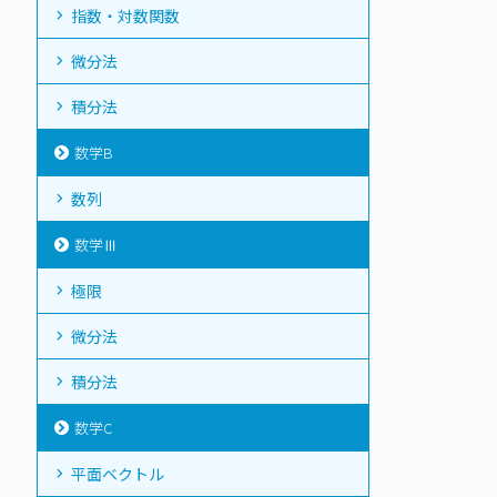
指数・対数関数
微分法
積分法
数学B
数列
数学Ⅲ
極限
微分法
積分法
数学C
平面ベクトル