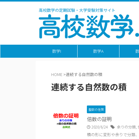
高校数学の定期試験・大学受験対策サイト
数学I
数学A
数
HOME
>
連続する自然数の積
連続する自然数の積
整数の性質
倍数の証明
2020/6/24
余りの分類
,
積の形に変形や余りで分類、