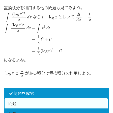
置換積分を利用する他の問題も見てみよう。
∫
(
log
x
)
2
x
d
x
d
t
d
x
=
1
x
2
(
log
)
t
=
log
x
1
x
d
t
∫
なら
とおいて
=
log
=
d
x
t
x
x
x
d
x
∫
(
log
x
)
2
x
d
x
=
∫
t
2
d
t
=
1
3
t
3
+
C
=
1
3
(
log
x
)
3
+
C
2
(
log
)
x
∫
∫
2
=
t
d
t
d
x
x
1
3
=
+
t
C
3
1
3
=
(
log
)
+
x
C
3
になるよね。
1
x
log
x
1
と
がある積分は置換積分を利用しよう。
log
x
x
例題を確認
問題