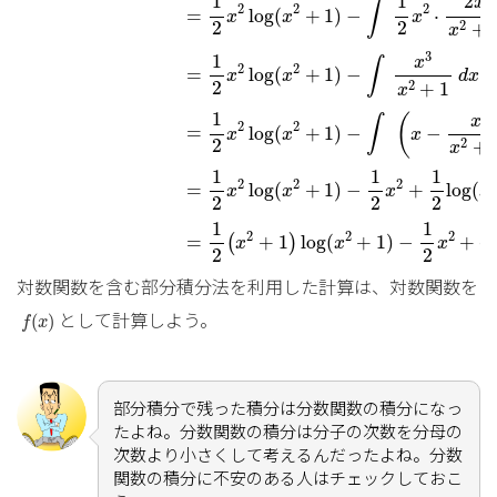
1
1
2
x
∫
2
2
2
=
log
(
+
1
)
−
⋅
x
x
x
2
2
2
+
x
3
1
x
∫
2
2
=
log
(
+
1
)
−
x
x
d
x
2
2
+
1
x
1
(
x
∫
2
2
=
log
(
+
1
)
−
−
x
x
x
2
2
+
x
1
1
1
2
2
2
log
(
+
1
)
−
+
log
(
=
x
x
x
x
2
2
2
1
1
2
2
2
+
1
log
(
+
1
)
−
+
=
(
)
x
x
x
C
2
2
対数関数を含む部分積分法を利用した計算は、対数関数を
f
(
x
)
として計算しよう。
(
)
f
x
部分積分で残った積分は分数関数の積分になっ
たよね。分数関数の積分は分子の次数を分母の
次数より小さくして考えるんだったよね。分数
関数の積分に不安のある人はチェックしておこ