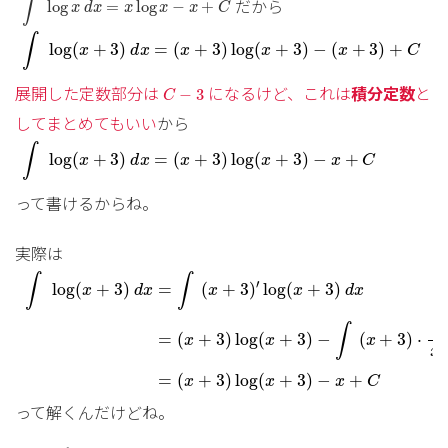
∫
だから
log
=
log
−
+
x
d
x
x
x
x
C
∫
log
(
x
+
3
)
d
x
=
(
x
+
3
)
log
(
x
+
3
)
−
(
x
+
3
)
+
C
∫
log
(
+
3
)
=
(
+
3
)
log
(
+
3
)
−
(
+
3
)
+
x
d
x
x
x
x
C
C
−
3
展開した定数部分は
になるけど、これは
積分定数
と
−
3
C
してまとめてもいい
から
∫
log
(
x
+
3
)
d
x
=
(
x
+
3
)
log
(
x
+
3
)
−
x
+
C
∫
log
(
+
3
)
=
(
+
3
)
log
(
+
3
)
−
+
x
d
x
x
x
x
C
って書けるからね。
実際は
∫
log
(
x
+
3
)
d
x
=
∫
(
x
+
3
)
′
log
(
x
+
3
)
d
x
=
(
x
+
3
)
log
∫
∫
′
=
log
(
+
3
)
(
+
3
)
log
(
+
3
)
x
d
x
x
x
d
x
∫
=
(
+
3
)
log
(
+
3
)
−
(
+
3
)
⋅
x
x
x
x
=
(
+
3
)
log
(
+
3
)
−
+
x
x
x
C
って解くんだけどね。
∫
log
x
d
x
=
x
log
x
−
x
+
C