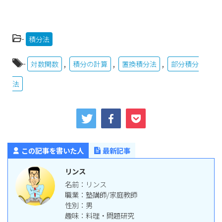
-
積分法
-
,
,
,
対数関数
積分の計算
置換積分法
部分積分
法
この記事を書いた人
最新記事
リンス
名前：リンス
職業：塾講師/家庭教師
性別：男
趣味：料理・問題研究