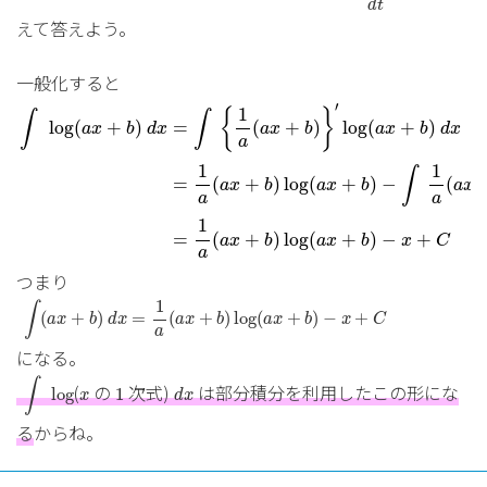
d
t
えて答えよう。
一般化すると
∫
log
(
a
x
+
b
)
d
x
=
∫
{
1
a
(
a
x
+
b
)
}
′
log
(
a
x
+
b
)
d
x
=
′
1
{
}
∫
∫
=
log
(
+
)
(
+
)
log
(
+
)
a
x
b
d
x
a
x
b
a
x
b
d
x
a
1
1
∫
=
(
+
)
log
(
+
)
−
(
a
x
b
a
x
b
a
x
a
a
1
(
+
)
log
(
+
)
−
+
=
a
x
b
a
x
b
x
C
a
つまり
∫
(
a
x
+
b
)
d
x
=
1
a
(
a
x
+
b
)
log
(
a
x
+
b
)
−
x
+
C
1
∫
(
+
)
=
(
+
)
log
(
+
)
−
+
a
x
b
d
x
a
x
b
a
x
b
x
C
a
になる。
∫
log
d
x
1
∫
x
(
の
次式)
は部分積分を利用したこの形にな
log
1
x
d
x
る
からね。