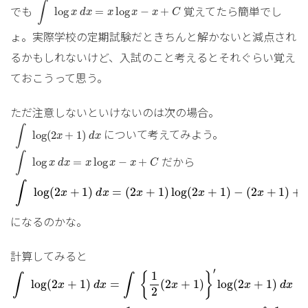
∫
でも
覚えてたら簡単でし
log
=
log
−
+
x
d
x
x
x
x
C
ょ。実際学校の定期試験だときちんと解かないと減点され
るかもしれないけど、入試のこと考えるとそれぐらい覚え
ておこうって思う。
ただ注意しないといけないのは次の場合。
∫
log
(
2
x
+
1
)
d
x
∫
について考えてみよう。
log
(
2
+
1
)
x
d
x
∫
log
x
d
x
=
x
log
x
−
x
+
C
∫
だから
log
=
log
−
+
x
d
x
x
x
x
C
∫
log
(
2
x
+
1
)
d
x
=
(
2
x
+
1
)
log
(
2
x
+
1
)
−
(
2
x
+
1
)
+
C
∫
log
(
2
+
1
)
=
(
2
+
1
)
log
(
2
+
1
)
−
(
2
+
1
)
+
x
d
x
x
x
x
になるのかな。
計算してみると
∫
log
(
2
x
+
1
)
d
x
=
∫
{
1
2
(
2
x
+
1
)
}
′
log
(
2
x
+
1
)
d
x
=
1
′
1
{
}
∫
∫
=
log
(
2
+
1
)
(
2
+
1
)
log
(
2
+
1
)
x
d
x
x
x
d
x
2