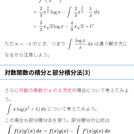
3
3
3
2
2
1
∫
=
log
−
⋅
2
2
x
x
x
d
x
3
3
x
2
4
=
log
−
+
√
√
x
x
x
x
x
C
3
9
∫
log
x
x
d
x
log
n
=
−
1
x
∫
ただ
のとき、つまり
は違う解き方に
=
−
1
n
d
x
x
なるから注意しよう。
対数関数の積分と部分積分法(3)
2
x
さらに
対数の真数が
の
次式
の場合について考えてみよ
2
x
う。
∫
x
log
(
x
2
+
1
)
d
x
∫
について考えてみよう。
2
log
(
+
1
)
x
x
d
x
この場合も部分積分法を使う。部分積分の公式は
∫
f
(
x
)
g
′
(
x
)
d
x
=
f
(
x
)
g
(
x
)
−
∫
f
′
(
x
)
g
(
x
)
d
x
∫
∫
′
′
(
)
(
)
=
(
)
(
)
−
(
)
(
)
f
x
g
x
d
x
f
x
g
x
f
x
g
x
d
x