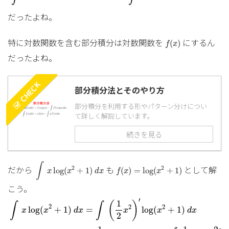
だったよね。
f
(
x
)
特に対数関数を含む部分積分は対数関数を
にするん
(
)
f
x
だったよね。
CHECK
部分積分法とそのやり方
部分積分を利用する形やパターン分けについ
て詳しく解説しています。
続きを見る
∫
x
log
(
x
2
+
1
)
d
x
f
(
x
)
=
log
(
x
2
+
1
)
∫
だから
も
として解
2
2
log
(
+
1
)
(
)
=
log
(
+
1
)
x
x
d
x
f
x
x
こう。
∫
x
log
(
x
2
+
1
)
d
x
=
∫
(
1
2
x
2
)
′
log
(
x
2
+
1
)
d
x
=
1
2
x
′
1
(
)
∫
∫
2
2
2
=
log
(
+
1
)
log
(
+
1
)
x
x
d
x
x
x
d
x
2