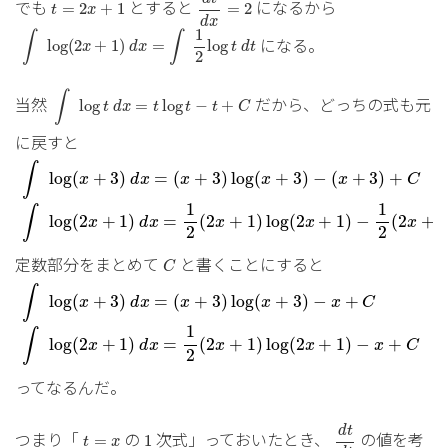
t
=
2
x
+
1
でも
とすると
になるから
=
2
+
1
=
2
t
x
d
x
∫
log
(
2
x
+
1
)
d
x
=
∫
1
2
log
t
d
t
1
∫
∫
になる。
log
(
2
+
1
)
=
log
x
d
x
t
d
t
2
∫
log
t
d
x
=
t
log
t
−
t
+
C
∫
当然
だから、どっちの式も元
log
=
log
−
+
t
d
x
t
t
t
C
に戻すと
∫
log
(
x
+
3
)
d
x
=
(
x
+
3
)
log
(
x
+
3
)
−
(
x
+
3
)
+
C
∫
log
(
+
3
)
=
(
+
3
)
log
(
+
3
)
−
(
+
3
)
+
x
d
x
x
x
x
C
∫
log
(
2
x
+
1
)
d
x
=
1
2
(
2
x
+
1
)
log
(
2
x
+
1
)
−
1
2
(
2
x
+
1
1
1
∫
log
(
2
+
1
)
=
(
2
+
1
)
log
(
2
+
1
)
−
(
2
+
1
x
d
x
x
x
x
2
2
C
定数部分をまとめて
と書くことにすると
C
∫
log
(
x
+
3
)
d
x
=
(
x
+
3
)
log
(
x
+
3
)
−
x
+
C
∫
log
(
+
3
)
=
(
+
3
)
log
(
+
3
)
−
+
x
d
x
x
x
x
C
∫
log
(
2
x
+
1
)
d
x
=
1
2
(
2
x
+
1
)
log
(
2
x
+
1
)
−
x
+
C
1
∫
log
(
2
+
1
)
=
(
2
+
1
)
log
(
2
+
1
)
−
+
x
d
x
x
x
x
C
2
ってなるんだ。
d
t
d
t
1
t
=
x
d
t
つまり「
の
次式」っておいたとき、
の値を考
=
1
t
x