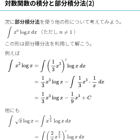
対数関数の積分と部分積分法(2)
次に
部分積分法
を使う他の形について考えてみよう。
∫
x
n
log
x
d
x
n
≠
1
∫
（ただし
）
log
≠
1
n
x
x
d
x
n
この形は部分積分法を利用して解こう。
例えば
∫
x
2
log
x
=
∫
(
1
3
x
3
)
′
log
x
d
x
=
1
3
x
3
log
x
−
∫
1
3
x
′
1
(
)
∫
∫
2
3
=
log
log
x
x
x
x
d
x
3
1
1
1
∫
3
3
=
log
−
⋅
x
x
x
d
x
3
3
x
1
1
3
3
log
−
+
=
x
x
x
C
3
9
他にも
∫
x
log
x
=
∫
x
1
2
log
x
d
x
=
∫
(
2
3
x
3
2
)
′
log
x
d
x
=
2
3
x
3
1
∫
∫
log
=
log
√
2
x
x
x
x
d
x
′
3
2
(
)
∫
=
log
2
x
x
d
x