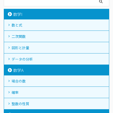
数学I
数と式
二次関数
図形と計量
データの分析
数学A
場合の数
確率
整数の性質