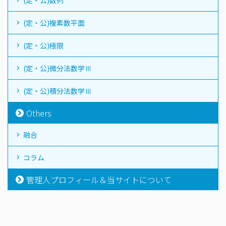
(定・公)数列
(定・公)複素数平面
(定・公)極限
(定・公)微分法数学Ⅲ
(定・公)積分法数学Ⅲ
Others
融合
コラム
管理人プロフィール＆当サイトについて