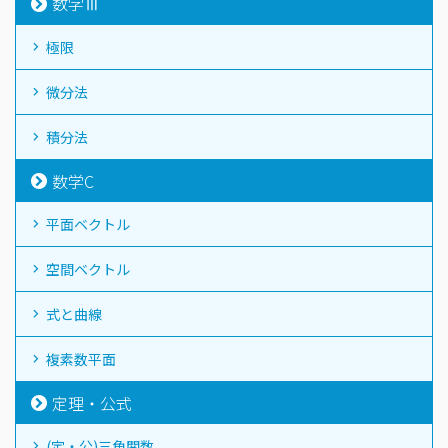
数学Ⅲ
極限
微分法
積分法
数学C
平面ベクトル
空間ベクトル
式と曲線
複素数平面
定理・公式
(定・公)三角関数