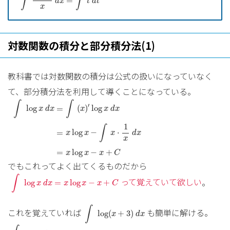
∫
∫
=
d
x
t
d
t
x
対数関数の積分と部分積分法(1)
教科書では対数関数の積分は公式の扱いになっていなく
て、部分積分法を利用して導くことになっている。
∫
log
x
d
x
=
∫
(
x
)
′
log
x
d
x
=
x
log
x
−
∫
x
⋅
1
x
d
x
=
x
log
∫
∫
′
log
(
)
log
=
x
d
x
x
x
d
x
1
∫
log
−
⋅
=
x
x
x
d
x
x
=
log
−
+
x
x
x
C
でもこれってよく出てくるものだから
∫
log
x
d
x
=
x
log
x
−
x
+
C
∫
って覚えていて欲しい
。
log
=
log
−
+
x
d
x
x
x
x
C
∫
log
(
x
+
3
)
d
x
∫
これを覚えていれば
も簡単に解ける。
log
(
+
3
)
x
d
x
∫
log
x
d
x
=
x
log
x
−
x
+
C