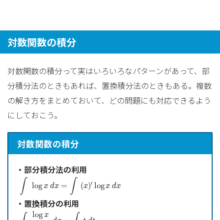
対数関数の積分
対数関数の積分って実はいろいろなパターンがあって、部
分積分法のときもあれば、置換積分法のときもある。複数
の解き方をまとめておいて、どの問題にも対応できるよう
にしておこう。
対数関数の積分
・部分積分法の利用
∫
log
x
d
x
=
∫
(
x
)
′
log
x
d
x
∫
∫
′
log
=
(
)
log
x
d
x
x
x
d
x
・置換積分の利用
∫
log
x
x
d
x
=
∫
t
d
t
log
x