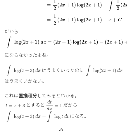
1
1
∫
=
(
2
+
1
)
log
(
2
+
1
)
−
(
2
x
x
x
2
2
1
(
2
+
1
)
log
(
2
+
1
)
−
+
=
x
x
x
C
2
だから
∫
log
(
2
x
+
1
)
d
x
=
(
2
x
+
1
)
log
(
2
x
+
1
)
−
(
2
x
+
1
)
+
C
∫
log
(
2
+
1
)
=
(
2
+
1
)
log
(
2
+
1
)
−
(
2
+
1
)
+
x
d
x
x
x
x
にならなかったよね。
∫
log
(
x
+
3
)
d
x
∫
log
(
2
x
+
1
)
d
x
∫
∫
はうまくいったのに
log
(
+
3
)
log
(
2
+
1
)
x
d
x
x
d
x
はうまくいかない。
これは
置換積分
してみるとわかる。
d
t
d
x
=
1
t
=
x
+
3
d
t
とすると
だから
=
+
3
=
1
t
x
d
x
∫
log
(
x
+
3
)
d
x
=
∫
log
t
d
t
∫
∫
になる。
log
(
+
3
)
=
log
x
d
x
t
d
t
d
t
d
x
=
2
d
t