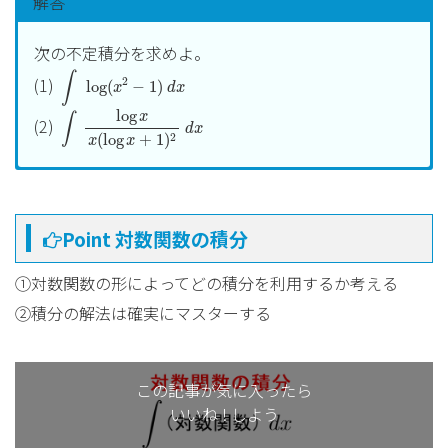
解答
次の不定積分を求めよ。
∫
log
(
x
2
−
1
)
d
x
∫
(1)
2
log
(
−
1
)
x
d
x
∫
log
x
x
(
log
x
+
1
)
2
d
x
log
x
∫
(2)
d
x
2
(
log
+
1
)
x
x
(1)
∫
log
(
x
2
−
1
)
d
x
=
x
log
(
x
2
−
1
)
−
∫
2
x
2
x
2
−
1
d
x
=
∫
2
log
(
−
1
)
x
d
x
Point 対数関数の積分
2
2
x
∫
2
=
log
(
−
1
)
−
x
x
d
x
①対数関数の形によってどの積分を利用するか考える
2
−
1
x
②積分の解法は確実にマスターする
2
(
)
∫
2
=
log
(
−
1
)
−
2
+
x
x
d
x
2
−
1
x
1
1
(
)
∫
2
=
log
(
−
1
)
−
2
+
−
x
x
d
x
この記事が気に入ったら
−
1
+
1
x
x
いいね ! しよう
+
1
∣
∣
x
2
∣
∣
=
log
(
−
1
)
−
2
+
log
+
x
x
x
C
∣
∣
−
1
x