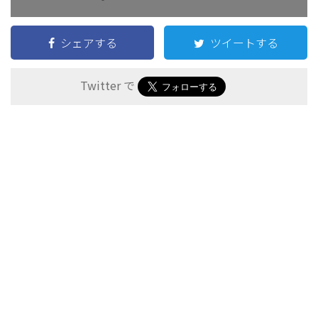
(2)
∫
log
x
x
(
log
x
+
1
)
2
d
x
log
x
∫
シェアする
ツイートする
d
x
2
(
log
+
1
)
x
x
t
=
log
x
+
1
とおく
=
log
+
1
t
x
d
t
d
x
=
1
x
Twitter で
1
d
t
=
x
d
x
∫
log
x
x
(
log
x
+
1
)
2
d
x
=
∫
t
−
1
t
2
d
t
=
log
|
t
|
+
1
t
log
x
∫
d
x
2
(
log
+
1
)
x
x
−
1
t
∫
=
d
t
2
t
1
log
|
|
+
+
=
t
C
t
1
=
log
|
log
+
1
|
+
+
x
C
log
+
1
x