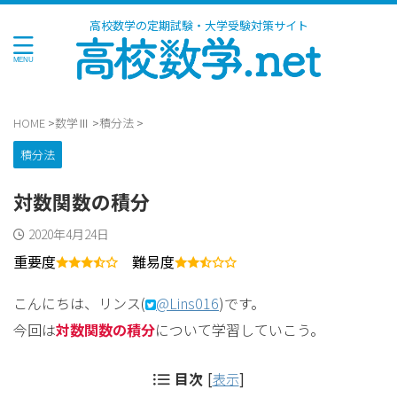
高校数学の定期試験・大学受験対策サイト
HOME
>
数学Ⅲ
>
積分法
>
積分法
対数関数の積分
2020年4月24日
重要度
難易度
こんにちは、リンス(
@Lins016
)です。
今回は
対数関数の積分
について学習していこう。
目次
[
表示
]