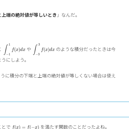
と上端の絶対値が等しいとき
」なんだ。
∫
−
1
1
f
(
x
)
d
x
∫
−
3
3
f
(
x
)
d
x
1
3
∫
∫
に
や
のような積分だったときは今
(
)
(
)
f
x
d
x
f
x
d
x
−
1
−
3
ようにしよう。
ように積分の下端と上端の絶対値が等しくない場合は使え
f
(
x
)
=
f
(
−
x
)
ことで
を満たす関数のことだったよね。
(
)
=
(
−
)
f
x
f
x