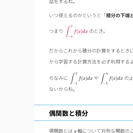
話をするね。
いつ使えるのかというと「
積分の下端
∫
−
a
a
f
(
x
)
d
x
a
∫
つまり
のとき。
(
)
f
x
d
x
−
a
だからこれから積分の計算をするとき
から学習する計算方法を必ず利用する
∫
−
3
4
f
(
x
)
d
x
∫
−
1
2
f
(
x
)
d
x
4
2
∫
∫
ちなみに
や
の
(
)
(
)
f
x
d
x
f
x
d
x
−
1
−
3
ないからね。
偶関数と積分
y
偶関数とは
軸について対称な関数の
y