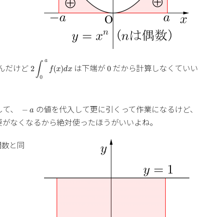
2
∫
0
a
f
(
x
)
d
x
a
0
∫
んだけど
は下端が
だから計算しなくていい
2
(
)
0
f
x
d
x
0
−
a
して、
の値を代入して更に引くって作業になるけど、
−
a
要がなくなるから絶対使ったほうがいいよね。
関数と同