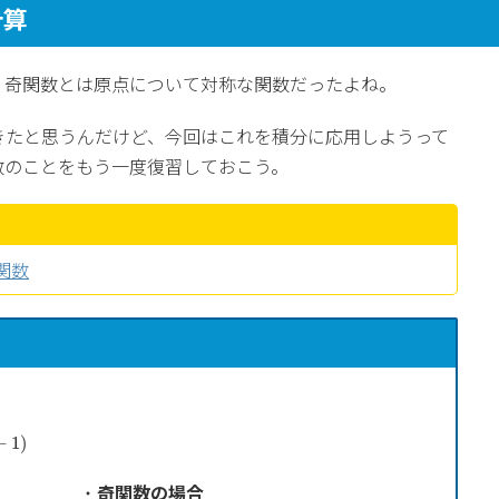
計算
、奇関数とは原点について対称な関数だったよね。
きたと思うんだけど、今回はこれを積分に応用しようって
数のことをもう一度復習しておこう。
関数
k
)
0
(
n
=
2
k
−
1
)
−
1
)
・
奇関数の場合