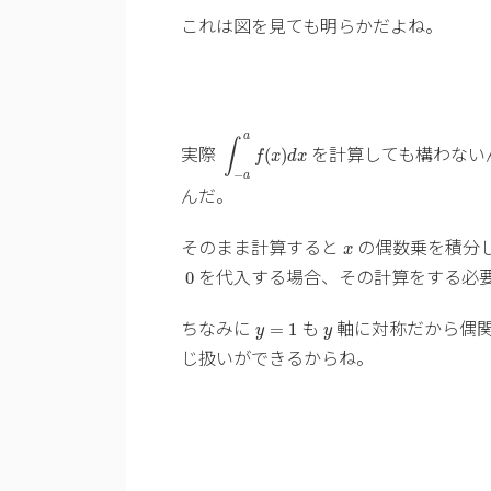
これは図を見ても明らかだよね。
∫
−
a
a
f
(
x
)
d
x
a
∫
実際
を計算しても構わない
(
)
f
x
d
x
−
a
んだ。
x
そのまま計算すると
の偶数乗を積分
x
0
を代入する場合、その計算をする必
0
y
=
1
y
ちなみに
も
軸に対称だから偶
=
1
y
y
じ扱いができるからね。