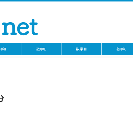
学II
数学B
数学Ⅲ
数学C
分
。