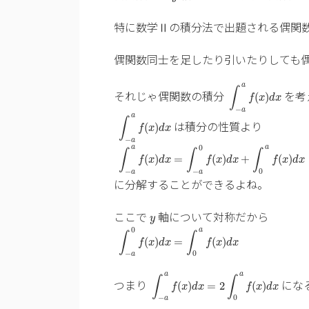
特に数学Ⅱの積分法で出題される偶関
偶関数同士を足したり引いたりしても
∫
−
a
a
f
(
x
)
d
x
a
∫
それじゃ偶関数の積分
を考
(
)
f
x
d
x
∫
−
a
a
f
(
x
)
d
x
−
a
a
∫
は積分の性質より
(
)
f
x
d
x
∫
−
a
a
f
(
x
)
d
x
=
∫
−
a
0
f
(
x
)
d
x
+
∫
0
a
−
a
0
a
a
∫
∫
∫
(
)
=
(
)
+
(
)
f
x
d
x
f
x
d
x
f
x
d
x
−
−
0
a
a
に分解することができるよね。
y
ここで
軸について対称だから
y
∫
−
a
0
f
(
x
)
d
x
=
∫
0
a
f
(
x
)
d
x
0
a
∫
∫
(
)
=
(
)
f
x
d
x
f
x
d
x
−
0
a
∫
−
a
a
f
(
x
)
d
x
=
2
∫
0
a
f
(
x
)
d
x
a
a
∫
∫
つまり
にな
(
)
=
2
(
)
f
x
d
x
f
x
d
x
−
0
a