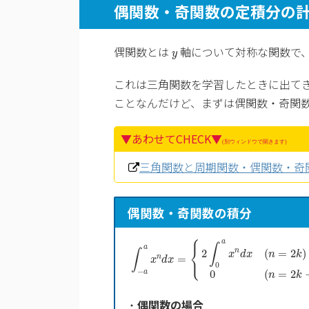
偶関数・奇関数の定積分の
y
偶関数とは
軸について対称な関数で
y
これは三角関数を学習したときに出て
ことなんだけど、まずは偶関数・奇関
▼あわせてCHECK▼
(別ウィンドウで開きます)
三角関数と周期関数・偶関数・奇
偶関数・奇関数の積分
∫
−
a
a
x
n
d
x
=
{
2
∫
0
a
x
n
d
x
(
n
=
2
⎧
a
∫
⎨
a
2
(
=
2
)
n
∫
x
d
x
n
k
⎩
=
n
x
d
x
0
−
0
(
=
2
a
n
k
・
偶関数の場合