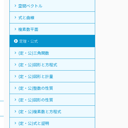
空間ベクトル
式と曲線
複素数平面
定理・公式
(定・公)三角関数
(定・公)図形と方程式
(定・公)図形と計量
(定・公)整数の性質
(定・公)図形の性質
(定・公)複素数と方程式
(定・公)式と証明