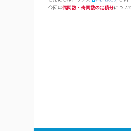
今回は
偶関数・奇関数の定積分
につい