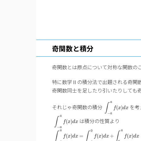
奇関数と積分
奇関数とは原点について対称な関数の
特に数学Ⅱの積分法で出題される奇関
奇関数同士を足したり引いたりしても
∫
−
a
a
f
(
x
)
d
x
a
∫
それじゃ奇関数の積分
を考
(
)
f
x
d
x
∫
−
a
a
f
(
x
)
d
x
−
a
a
∫
は積分の性質より
(
)
f
x
d
x
∫
−
a
a
f
(
x
)
d
x
=
∫
−
a
0
f
(
x
)
d
x
+
∫
0
a
−
a
0
a
a
∫
∫
∫
(
)
=
(
)
+
(
)
f
x
d
x
f
x
d
x
f
x
d
x