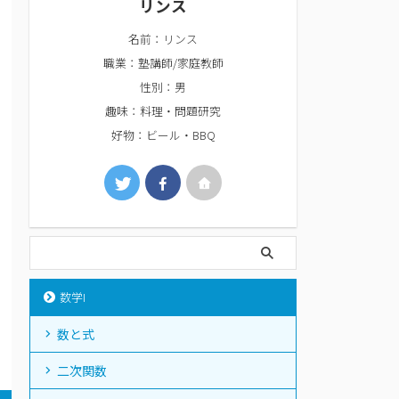
リンス
名前：リンス
職業：塾講師/家庭教師
性別：男
趣味：料理・問題研究
好物：ビール・BBQ
数学I
数と式
二次関数