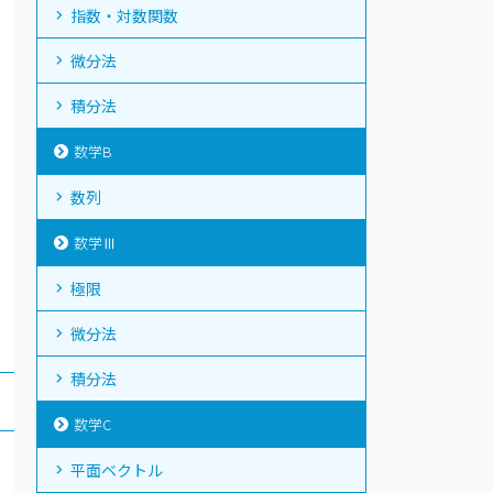
指数・対数関数
微分法
積分法
数学B
数列
数学Ⅲ
極限
微分法
積分法
数学C
平面ベクトル