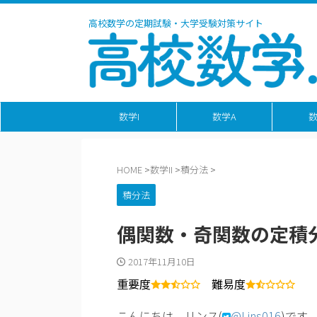
高校数学の定期試験・大学受験対策サイト
数学I
数学A
数
HOME
>
数学II
>
積分法
>
積分法
偶関数・奇関数の定積
2017年11月10日
重要度
難易度
こんにちは、リンス(
@Lins016
)です