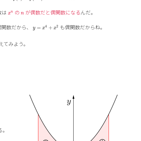
x
n
n
数は
の
が偶数だと偶関数になる
んだ。
n
x
n
y
=
x
4
+
x
2
偶関数だから、
も偶関数だからね。
4
2
=
+
y
x
x
えてみよう。
f
(
x
)
d
x
る。