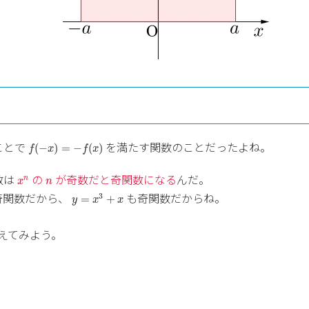
f
(
−
x
)
=
−
f
(
x
)
ことで
を満たす関数のことだったよね。
(
−
)
=
−
(
)
f
x
f
x
x
n
n
数は
の
が奇数だと奇関数になる
んだ。
n
x
n
y
=
x
3
+
x
奇関数だから、
も奇関数だからね。
3
=
+
y
x
x
えてみよう。
f
(
x
)
d
x